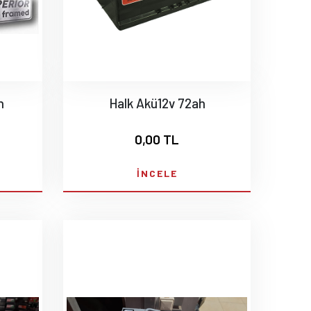
h
Halk Akü12v 72ah
0,00 TL
İNCELE