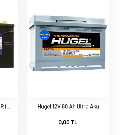
İnci Akü SUPR A SENTOR (ALÇAK) 12V 105 AH
Hugel 12V 60 Ah Ultra Aku
0,00 TL